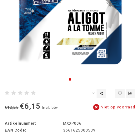
€6,15
Niet op voorraad
€12,25
Incl. btw
Artikelnummer:
MXXP006
EAN Code:
3661625000539