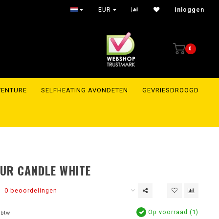
Shipment within 24 hours to the whole of Europe
EUR
Inloggen
0
VENTURE
SELFHEATING AVONDETEN
GEVRIESDROOGD
UR CANDLE WHITE
0 beoordelingen
Op voorraad (1)
 btw