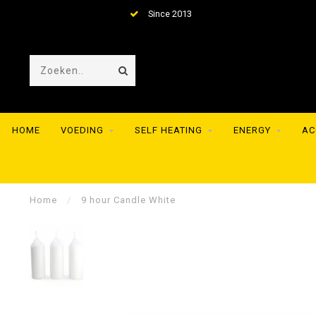
Since 2013
HOME
VOEDING
SELF HEATING
ENERGY
AC
Home
/
9 hour Candle White