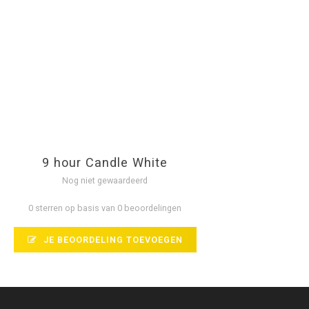
9 hour Candle White
Nog niet gewaardeerd
0 sterren op basis van 0 beoordelingen
JE BEOORDELING TOEVOEGEN