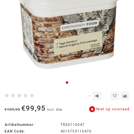
€99,95
Niet op voorraad
€109,95
Incl. btw
Artikelnummer:
TR60110047
EAN Code:
4015753110476