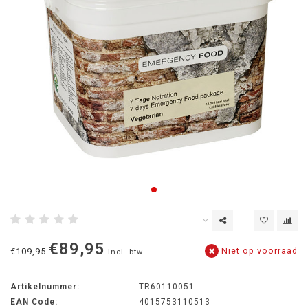
€89,95
Niet op voorraad
€109,95
Incl. btw
Artikelnummer:
TR60110051
EAN Code:
4015753110513