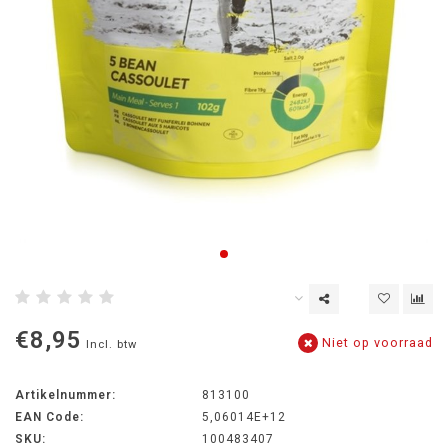
€8,95
Niet op voorraad
Incl. btw
Artikelnummer:
813100
EAN Code:
5,06014E+12
SKU:
100483407