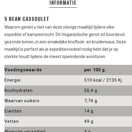
INFORMATIE
5 BEAN CASSOULET
Waarom geniet u niet van deze stevige maaltijd tijdens elke
expeditie of kampeertocht. Dit Veganistische genot zit boordevol
gezonde bonen, in een smakelijke knoflook- en kruidensaus. Deze
maaltijd is perfect als je expeditievoedsel nodig hebt dat je op
sterkte houdt tijdens de meest opwindende avonturen.
Voedingswaarde
per 100 g.
Energie:
510 kcal / 2135 Kj
Koolhydraten:
50,4 g.
Waarvan suikers
7,74 g.
Eiwitten
14 g.
Vetten
49 g.
Waarvan verzadigd
3 g.