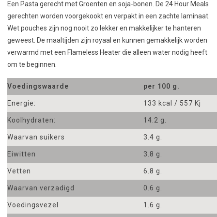
Een Pasta gerecht met Groenten en soja-bonen. De 24 Hour Meals
gerechten
worden
voorgekookt
en verpakt in
een zachte
laminaat
.
Wet
pouches
zijn nog nooit zo
lekker
en makkelijker
te hanteren
geweest.
De maaltijden zijn
royaal
en kunnen gemakkelijk worden
verwarmd met een
Flameless Heater
die alleen
water nodig
heeft
om te beginnen.
Voedingswaarde
per 100 g.
Energie:
133 kcal / 557 Kj
Koolhydraten:
14.2 g.
Waarvan suikers
3.4 g.
Eiwitten
3.8 g.
Vetten
6.8 g.
Waarvan verzadigd
0.6 g.
Voedingsvezel
1.6 g.