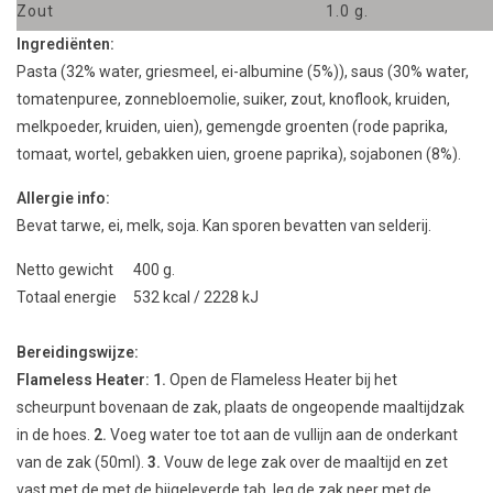
Zout
1.0 g.
Ingrediënten:
Pasta (32% water, griesmeel, ei-albumine (5%)), saus (30% water,
tomatenpuree, zonnebloemolie, suiker, zout, knoflook, kruiden,
melkpoeder, kruiden, uien), gemengde groenten (rode paprika,
tomaat, wortel, gebakken uien, groene paprika), sojabonen (8%).
Allergie info:
Bevat tarwe, ei, melk, soja. Kan sporen bevatten van selderij.
Netto gewicht 400 g.
Totaal energie 532 kcal / 2228 kJ
Bereidingswijze:
Flameless Heater:
1.
Open de Flameless Heater bij het
scheurpunt bovenaan de zak, plaats de ongeopende maaltijdzak
in de hoes.
2.
Voeg water toe tot aan de vullijn aan de onderkant
van de zak (50ml).
3.
Vouw de lege zak over de maaltijd en zet
vast met de met de bijgeleverde tab. leg de zak neer met de