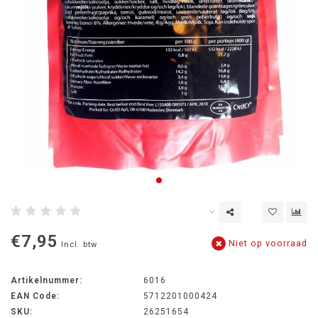
€7,95
Niet op voorraad
Incl. btw
Artikelnummer:
6016
EAN Code:
5712201000424
SKU:
26251654