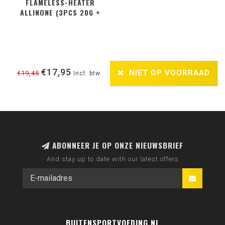
FLAMELESS-HEATER
ALLINONE (3PCS 20G +
2PCS 50G + ZIPPER BAG)
€17,95
NIET OP VOORRAAD
€19,45
Incl. btw
ABONNEER JE OP ONZE NIEUWSBRIEF
And stay up to date with our latest offers
BUITENSPORTVOEDING.NL