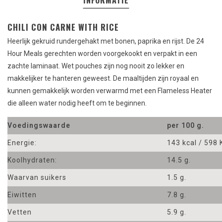
INFORMATIE
CHILI CON CARNE WITH RICE
Heerlijk gekruid rundergehakt met bonen, paprika en rijst. De 24
Hour Meals
gerechten
worden
voorgekookt
en verpakt in
een
zachte
laminaat
.
Wet
pouches
zijn nog nooit zo
lekker
en
makkelijker
te hanteren
geweest.
De maaltijden zijn
royaal
en
kunnen gemakkelijk worden
verwarmd met een
Flameless Heater
die alleen
water nodig
heeft om te beginnen.
Voedingswaarde
per 100 g.
Energie:
143 kcal / 598 
Koolhydraten:
14.5 g.
Waarvan suikers
1.5 g.
Eiwitten
7.8 g.
Vetten
5.9 g.