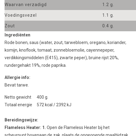
Waarvan verzadigd
1.2 g.
Voedingsvezel
1.1 g.
Zout
0.4 g.
Ingrediënten
Rode bonen, saus (water, zout, tarwebloem, oregano, koriander,
komijn, knoflook, tomaat, zonnebloemolie, cayennepeper,
verdikkingsmiddelen (E415), zwarte peper), bruine rijst 20%,
rundergehakt 19%, rode paprika.
Allergie info:
Bevat tarwe.
Netto gewicht 400 g.
Totaal energie 572 kcal / 2392 kJ
Bereidingswijze:
Flameless Heater:
1.
Open de Flameless Heater bij het
scheurpunt bovenaan de zak, plaats de ongeopende maaltijdzak