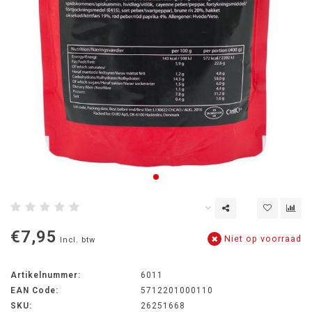
€7,95
Niet op voorraad
Incl. btw
Artikelnummer:
6011
EAN Code:
5712201000110
SKU:
26251668