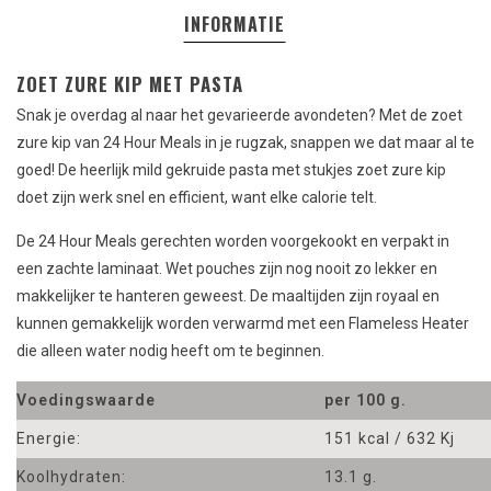
INFORMATIE
ZOET ZURE KIP MET PASTA
Snak je overdag al naar het gevarieerde avondeten? Met de zoet
zure kip van 24 Hour Meals in je rugzak, snappen we dat maar al te
goed! De heerlijk mild gekruide pasta met stukjes zoet zure kip
doet zijn werk snel en efficient, want elke calorie telt.
De 24 Hour Meals
gerechten
worden
voorgekookt
en verpakt in
een zachte
laminaat
.
Wet
pouches
zijn nog nooit zo
lekker
en
makkelijker
te hanteren
geweest.
De maaltijden zijn
royaal
en
kunnen gemakkelijk worden
verwarmd met een
Flameless Heater
die alleen
water nodig
heeft om te beginnen.
Voedingswaarde
per 100 g.
Energie:
151 kcal / 632 Kj
Koolhydraten:
13.1 g.