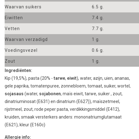
Waarvan suikers
6.5 g.
Eiwitten
7.4 g.
Vetten
7.7 g.
Waarvan verzadigd
1 g.
Voedingsvezel
0.6 g.
Zout
1 g.
Ingrediënten:
Kip (19,5%), pasta (20% -
tarwe
,
eiwit
), water, azijn, uien, ananas,
gele paprika, tomatenpuree, zonnebloem, tomaat, suiker, wortel,
sojasaus
(water,
sojabonen
, maïs eiwit, tarwe, suiker , zout,
dinatriuminosat (E631) en dinatrium (E627)), maïszetmeel,
rijstmeel, zout, rode peper pasta, verdikkingsmiddel (E412),
kruiden, smaak versterkers anders: mononatriumglutamaat
(E621), kleur (E160c)
Allergie info: