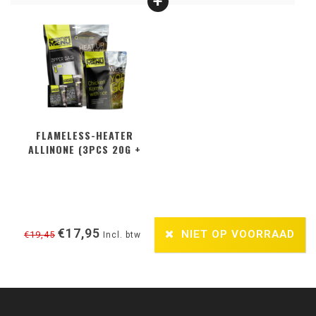
FLAMELESS-HEATER
ALLINONE (3PCS 20G +
2PCS 50G + ZIPPER BAG)
€17,95
NIET OP VOORRAAD
€19,45
Incl. btw