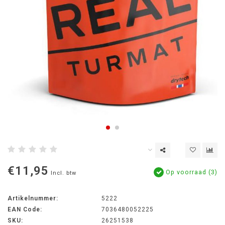
€11,95
Op voorraad (3)
Incl. btw
Artikelnummer:
5222
EAN Code:
7036480052225
SKU:
26251538