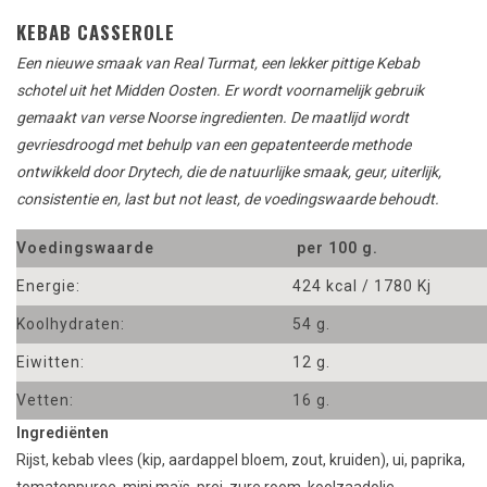
KEBAB CASSEROLE
Een nieuwe smaak van Real Turmat, een lekker pittige Kebab
schotel uit het Midden Oosten. Er wordt voornamelijk gebruik
gemaakt van verse Noorse ingredienten. De maatlijd wordt
gevriesdroogd met behulp van een gepatenteerde methode
ontwikkeld door Drytech, die de natuurlijke smaak, geur, uiterlijk,
consistentie en, last but not least, de voedingswaarde behoudt.
Voedingswaarde
per 100 g.
Energie:
424 kcal / 1780 Kj
Koolhydraten:
54 g.
Eiwitten:
12 g.
Vetten:
16 g.
Ingrediënten
Rijst, kebab vlees (kip, aardappel bloem, zout, kruiden), ui, paprika,