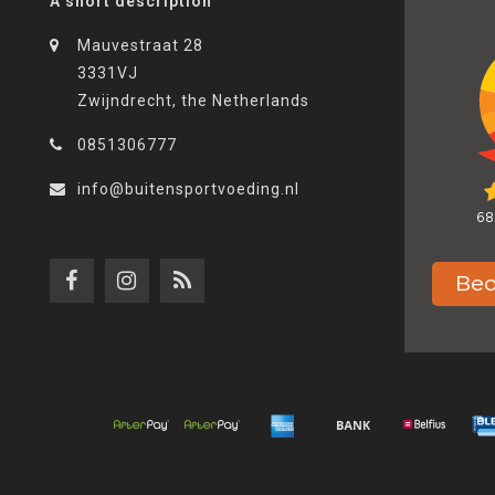
A short description
Mauvestraat 28
3331VJ
Zwijndrecht, the Netherlands
0851306777
info@buitensportvoeding.nl