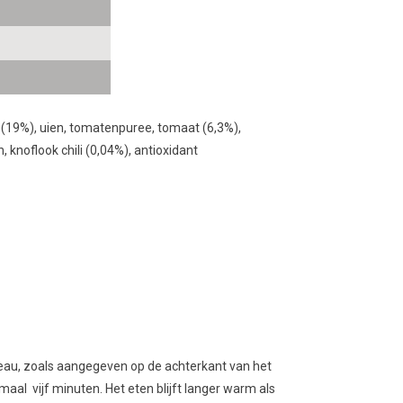
 (19%), uien, tomatenpuree, tomaat (6,3%),
n
,
knoflook
chili (0,04%), antioxidant
iveau, zoals aangegeven op de achterkant van het
maal vijf minuten. Het eten blijft langer warm als