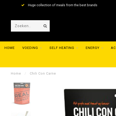
Huge collection of meals from the best brands
HOME
VOEDING
SELF HEATING
ENERGY
AC
Home
/
Chili Con Carne