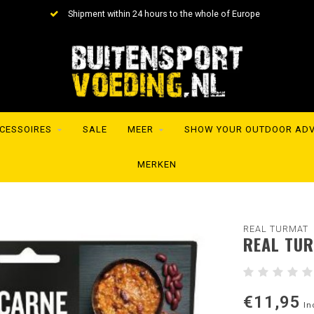
Shipment within 24 hours to the whole of Europe
CESSOIRES
SALE
MEER
SHOW YOUR OUTDOOR AD
MERKEN
REAL TURMAT
REAL TUR
€11,95
In