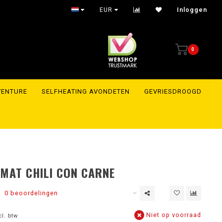
EUR
Inloggen
0
VENTURE
SELFHEATING AVONDETEN
GEVRIESDROOGD
MAT CHILI CON CARNE
0 beoordelingen
Niet op voorraad
cl. btw