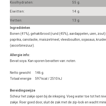
Koolhydraten:
55 g.
Eiwitten:
14 g.
Vetten:
13 g.
Ingrediënten
Bonen (
41
%), gehaktbrood (rund (45%), aardappelen, uien, zout)
paprika, canolaolie, maïszetmeel, vleesbouillon, sojasaus,
kruide
(
ascorbinezuur
).
Allergie info:
Bevat soya. Kan sporen bevatten van: noten.
Netto gewicht 146 g.
Totaal energie 597 kcal / 2510 kJ
Bereidingswijze
Scheur het zakje open bij de inkeping. Voeg water toe tot het n
zakje. Roer goed door, sluit de zak met de zip-lock en wacht mini