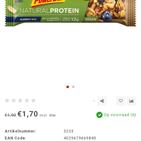
€1,70
Op voorraad (6)
€1,90
Incl. btw
Artikelnummer:
3233
EAN Code:
4029679669840