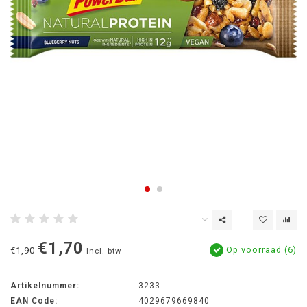
€1,70
Op voorraad (6)
€1,90
Incl. btw
Artikelnummer:
3233
EAN Code:
4029679669840