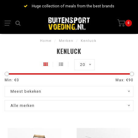
Huge collection of meals from the best brands
0
Home
/
Merken
/
Kenluck
KENLUCK
20
Min: €
0
Max: €
90
Meest bekeken
Alle merken