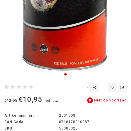
€10,95
Niet op voorraad
€12,95
Incl. btw
Artikelnummer:
2001008
EAN Code:
8716178010087
SKU:
58083020