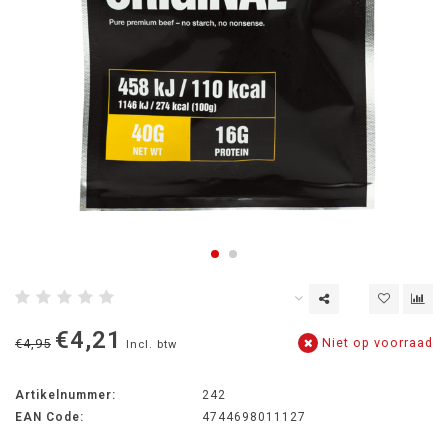
€4,21
Niet op voorraad
€4,95
Incl. btw
Artikelnummer:
242
EAN Code:
4744698011127