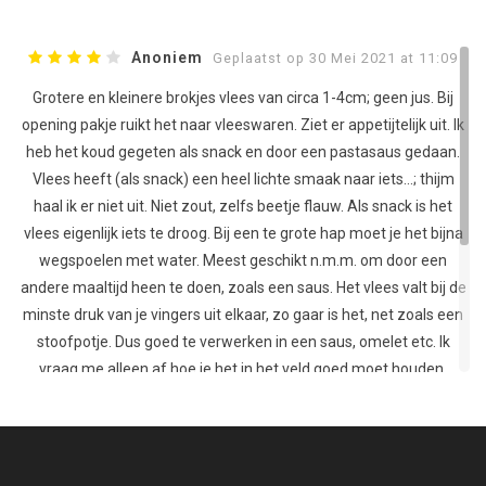
Anoniem
Geplaatst op 30 Mei 2021 at 11:09
Grotere en kleinere brokjes vlees van circa 1-4cm; geen jus. Bij
opening pakje ruikt het naar vleeswaren. Ziet er appetijtelijk uit. Ik
heb het koud gegeten als snack en door een pastasaus gedaan.
Vlees heeft (als snack) een heel lichte smaak naar iets...; thijm
haal ik er niet uit. Niet zout, zelfs beetje flauw. Als snack is het
vlees eigenlijk iets te droog. Bij een te grote hap moet je het bijna
wegspoelen met water. Meest geschikt n.m.m. om door een
andere maaltijd heen te doen, zoals een saus. Het vlees valt bij de
minste druk van je vingers uit elkaar, zo gaar is het, net zoals een
stoofpotje. Dus goed te verwerken in een saus, omelet etc. Ik
vraag me alleen af hoe je het in het veld goed moet houden,
zonder koelkast bij de hand, als je het niet in één dag opeet. Zeker
bij warm weer ligt bederven en voedselvergiftiging dan op de loer.
Volgens mij in het veld alleen geschikt voor nuttigen in 1 dag.
Ideaal om thuis op voorraad te hebben voor het geval dat.