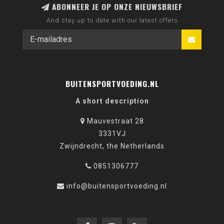
ABONNEER JE OP ONZE NIEUWSBRIEF
And stay up to date with our latest offers
JE BEOORDELING TOEVOEGEN
BUITENSPORTVOEDING.NL
A short description
Mauvestraat 28
3331VJ
Zwijndrecht, the Netherlands
0851306777
info@buitensportvoeding.nl