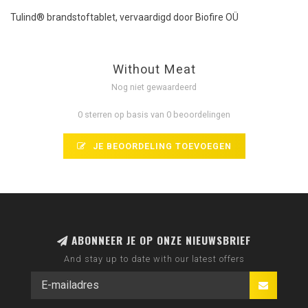
Tulind® brandstoftablet, vervaardigd door Biofire OÜ
Without Meat
Nog niet gewaardeerd
0 sterren op basis van 0 beoordelingen
JE BEOORDELING TOEVOEGEN
ABONNEER JE OP ONZE NIEUWSBRIEF
And stay up to date with our latest offers