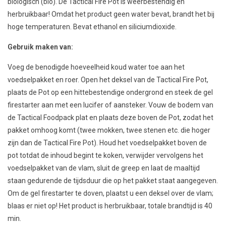
biologisch (bio). De Tactical Fire Pot is weerbestendig en
herbruikbaar! Omdat het product geen water bevat, brandt het bij
hoge temperaturen. Bevat ethanol en siliciumdioxide.
Gebruik maken van:
Voeg de benodigde hoeveelheid koud water toe aan het
voedselpakket en roer. Open het deksel van de Tactical Fire Pot,
plaats de Pot op een hittebestendige ondergrond en steek de gel
firestarter aan met een lucifer of aansteker. Vouw de bodem van
de Tactical Foodpack plat en plaats deze boven de Pot, zodat het
pakket omhoog komt (twee mokken, twee stenen etc. die hoger
zijn dan de Tactical Fire Pot). Houd het voedselpakket boven de
pot totdat de inhoud begint te koken, verwijder vervolgens het
voedselpakket van de vlam, sluit de greep en laat de maaltijd
staan ​​gedurende de tijdsduur die op het pakket staat aangegeven.
Om de gel firestarter te doven, plaatst u een deksel over de vlam;
blaas er niet op! Het product is herbruikbaar, totale brandtijd is 40
min.