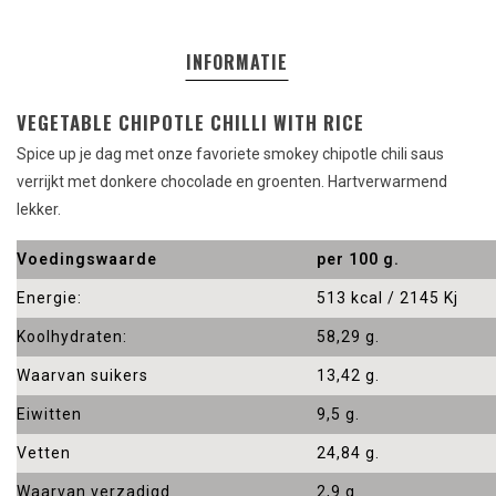
INFORMATIE
VEGETABLE CHIPOTLE CHILLI WITH RICE
Spice up je dag met onze favoriete smokey chipotle chili saus
verrijkt met donkere chocolade en groenten. Hartverwarmend
lekker.
Voedingswaarde
per 100 g.
Energie:
513 kcal / 2145 Kj
Koolhydraten:
58,29 g.
Waarvan suikers
13,42 g.
Eiwitten
9,5 g.
Vetten
24,84 g.
Waarvan verzadigd
2,9 g.