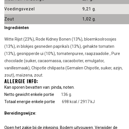
Voedingsvezel
9,21 g.
Zout
1,02 g.
Ingrediënten
Witte Rijst (23%), Rode Kidney Bonen (13%), bloemkoolroosjes
(13%), in blokjes gesneden paprika's (13%), gehakte tomaten
(13%), gesnipperde ui (10%), tomatenpuree, raapzaadolie , Pure
chocolade (suiker, cacaomassa, cacaoboter, emulgator,
vanillesmaak), Chipotle chilipasta (Gemalen Chipotle, suiker, azijn,
zout), maïzena, zout.
ALLERGIE INFO:
Kan sporen bevatten van: pinda, noten.
Netto gewicht enkele portie
136 g.
Totaal energie enkele portie
698 kcal / 2917 kJ
Bereidingswijze:
Open het zakje bij de inkeping. Bodem uitvouwen. Verwijder de