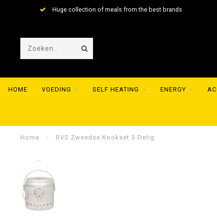
Huge collection of meals from the best brands
HOME
VOEDING
SELF HEATING
ENERGY
AC
Home
/
RVS Zweedse Kookset 3-Delig