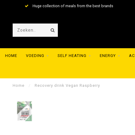
Huge collection of meals from the best brands
HOME
VOEDING
SELF HEATING
ENERGY
AC
Home
/
Recovery drink Vegan Raspberry