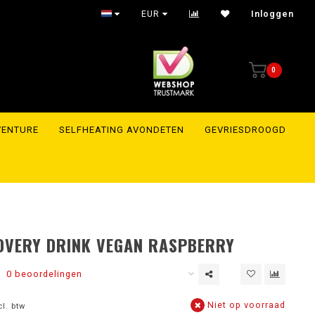
EUR
Inloggen
0
VENTURE
SELFHEATING AVONDETEN
GEVRIESDROOGD
OVERY DRINK VEGAN RASPBERRY
0 beoordelingen
Niet op voorraad
cl. btw