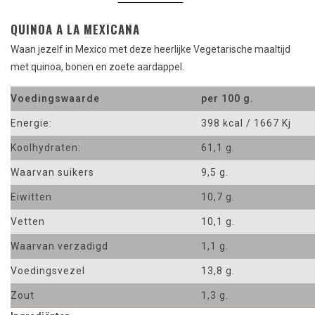
QUINOA A LA MEXICANA
Waan jezelf in Mexico met deze heerlijke Vegetarische maaltijd
met quinoa, bonen en zoete aardappel.
Voedingswaarde
per 100 g.
Energie:
398 kcal / 1667 Kj
Koolhydraten:
61,1 g.
Waarvan suikers
9,5 g.
Eiwitten
10,7 g.
Vetten
10,1 g.
Waarvan verzadigd
1,1 g.
Voedingsvezel
13,8 g.
Zout
1,3 g.