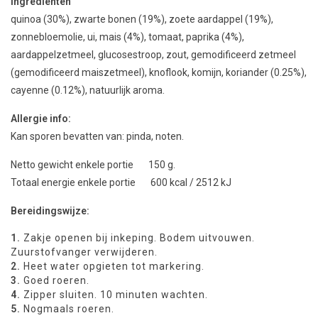
Ingrediënten
quinoa (30%), zwarte bonen (19%), zoete aardappel (19%),
zonnebloemolie, ui, mais (4%), tomaat, paprika (4%),
aardappelzetmeel, glucosestroop, zout, gemodificeerd zetmeel
(gemodificeerd maiszetmeel), knoflook, komijn, koriander (0.25%),
cayenne (0.12%), natuurlijk aroma.
Allergie info:
Kan sporen bevatten van: pinda, noten.
Netto gewicht enkele portie 150 g.
Totaal energie enkele portie 600 kcal / 2512 kJ
Bereidingswijze:
1.
Zakje openen bij inkeping. Bodem uitvouwen.
Zuurstofvanger verwijderen.
2.
Heet water opgieten tot markering.
3.
Goed roeren.
4.
Zipper sluiten. 10 minuten wachten.
5.
Nogmaals roeren.