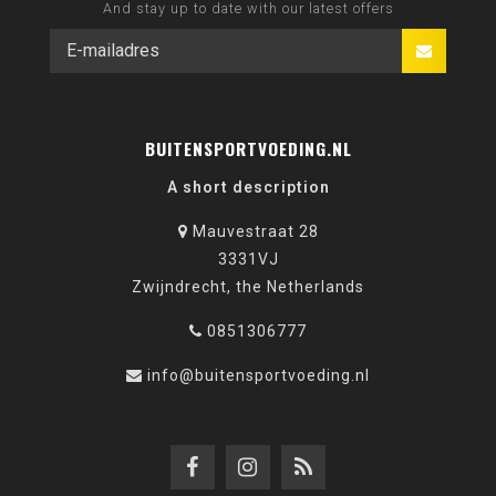
And stay up to date with our latest offers
BUITENSPORTVOEDING.NL
A short description
Mauvestraat 28
3331VJ
Zwijndrecht, the Netherlands
0851306777
info@buitensportvoeding.nl