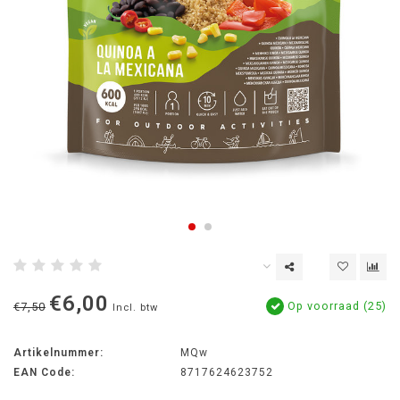
€6,00
Op voorraad (25)
€7,50
Incl. btw
Artikelnummer:
MQw
EAN Code:
8717624623752