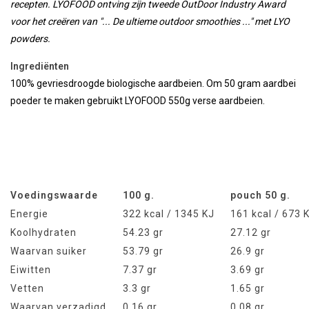
recepten.
LYOFOOD
ontving zijn
tweede
OutDoor
Industry Award
voor het creëren van
"
...
De ultieme
outdoor
smoothies
...
"
met
LYO
powders.
Ingrediënten
100% gevriesdroogde biologische aardbeien. Om 50 gram aardbei
poeder te maken gebruikt LYOFOOD 550g verse aardbeien.
Voedingswaarde
100 g.
pouch 50 g.
Energie
322 kcal / 1345 KJ
161 kcal / 673 
Koolhydraten
54.23 gr
27.12 gr
Waarvan suiker
53.79 gr
26.9 gr
Eiwitten
7.37 gr
3.69 gr
Vetten
3.3 gr
1.65 gr
Waarvan verzadigd
0.16 gr
0.08 gr