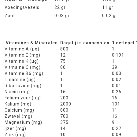
Voedingsvezels
22 gr
11 gr
Zout
0.03 gr
0.02 gr
Vitamines & Mineralen
Dagelijks aanbevolen
1 eetlepel
Vitamine A (μg)
800
1
Vitamine E (mg)
12
0.191
Vitamine K (μg)
75
1
Vitmaine C (mg)
80
39
Vitamine B6 (mg)
1
0.03
Thiamine (μg)
1
0.02
Riboflavine (mg)
1
0.01
Niacin (mg)
16
0.26
Folium zuur (μg)
200
16
Kalium (mg)
2000
101
Calcium (mg)
800
11
Zwavel (mg)
700
16
Magnesium (mg)
375
9
Ijzer (mg)
14
0.27
Zink (mg)
10
0.09