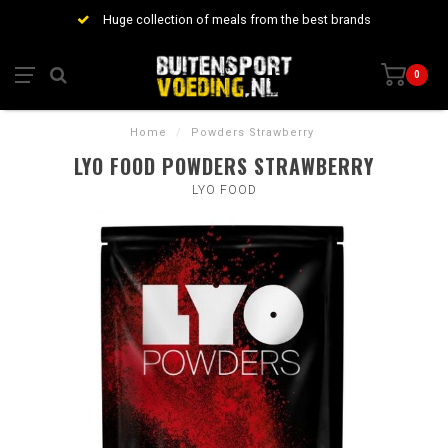
Huge collection of meals from the best brands
0
Home
/
Powders Strawberry
LYO FOOD POWDERS STRAWBERRY
LYO FOOD