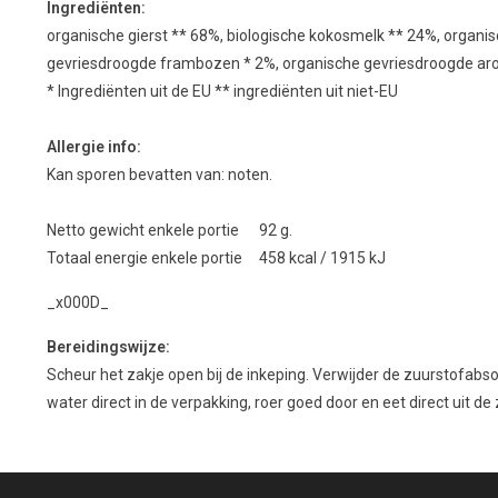
Ingrediënten
:
organische
gierst
**
68
%,
biologische
kokosmelk
**
24
%,
organis
gevriesdroogde
frambozen
*
2
%,
organische
gevriesdroogde
ar
*
Ingrediënten
uit de EU
**
ingrediënten
uit niet-EU
Allergie info:
Kan sporen bevatten van: noten.
Netto gewicht enkele portie 92 g.
Totaal energie enkele portie 458 kcal / 1915 kJ
_x000D_
Bereidingswijze:
Scheur het zakje open bij de inkeping. Verwijder de zuurstofabs
water direct in de verpakking, roer goed door en eet direct uit de 