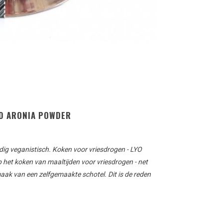
ND ARONIA POWDER
edig veganistisch.
Koken
voor
vriesdrogen
-
LYO
p
het
koken van
maaltijden
voor
vriesdrogen
-
net
maak van
een zelfgemaakte
schotel
.
Dit is de reden