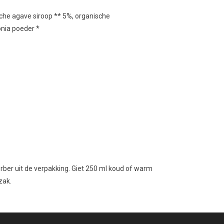
che
agave
siroop
**
5
%,
organische
onia
poeder
*
orber uit de verpakking. Giet 250 ml koud of warm
zak.