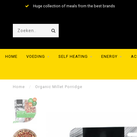
Huge collection of meals from the best brands
HOME
VOEDING
SELF HEATING
ENERGY
AC
Home
/
Organic Millet Porridge