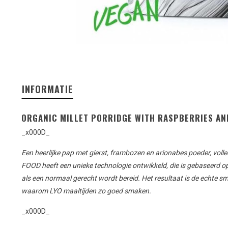
INFORMATIE
ORGANIC MILLET PORRIDGE WITH RASPBERRIES A
_x000D_
Een heerlijke pap met gierst, frambozen en arionabes poeder, voll
FOOD heeft
een unieke technologie ontwikkeld
,
die is gebaseerd o
als een normaal
gerecht
wordt
bereid
.
Het resultaat is
de
echte s
waarom
LYO
maaltijden
zo goed smaken
.
_x000D_