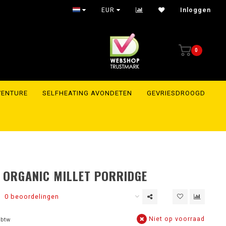
EUR
Inloggen
0
VENTURE
SELFHEATING AVONDETEN
GEVRIESDROOGD
 ORGANIC MILLET PORRIDGE
0 beoordelingen
Niet op voorraad
 btw