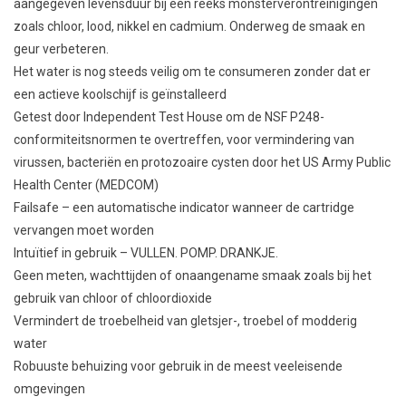
aangegeven levensduur bij een reeks monsterverontreinigingen
zoals chloor, lood, nikkel en cadmium. Onderweg de smaak en
geur verbeteren.
Het water is nog steeds veilig om te consumeren zonder dat er
een actieve koolschijf is geïnstalleerd
Getest door Independent Test House om de NSF P248-
conformiteitsnormen te overtreffen, voor vermindering van
virussen, bacteriën en protozoaire cysten door het US Army Public
Health Center (MEDCOM)
Failsafe – een automatische indicator wanneer de cartridge
vervangen moet worden
Intuïtief in gebruik – VULLEN. POMP. DRANKJE.
Geen meten, wachttijden of onaangename smaak zoals bij het
gebruik van chloor of chloordioxide
Vermindert de troebelheid van gletsjer-, troebel of modderig
water
Robuuste behuizing voor gebruik in de meest veeleisende
omgevingen