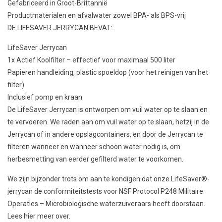
Gefabriceerd in Groot-Brittannië
Productmaterialen en afvalwater zowel BPA- als BPS-vrij
DE LIFESAVER JERRYCAN BEVAT:
LifeSaver Jerrycan
1x Actief Koolfilter – effectief voor maximaal 500 liter
Papieren handleiding, plastic spoeldop (voor het reinigen van het
filter)
Inclusief pomp en kraan
De LifeSaver Jerrycan is ontworpen om vuil water op te slaan en
te vervoeren. We raden aan om vuil water op te slaan, hetzij in de
Jerrycan of in andere opslagcontainers, en door de Jerrycan te
filteren wanneer en wanneer schoon water nodig is, om
herbesmetting van eerder gefilterd water te voorkomen.
We zijn bijzonder trots om aan te kondigen dat onze LifeSaver®-
jerrycan de conformiteitstests voor NSF Protocol P248 Militaire
Operaties – Microbiologische waterzuiveraars heeft doorstaan.
Lees hier meer over.