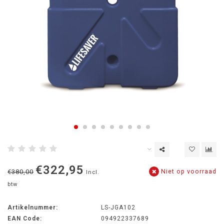
€322,95
Niet op voorraad
€380,00
Incl.
btw
Artikelnummer:
LS-JGA102
EAN Code:
094922337689