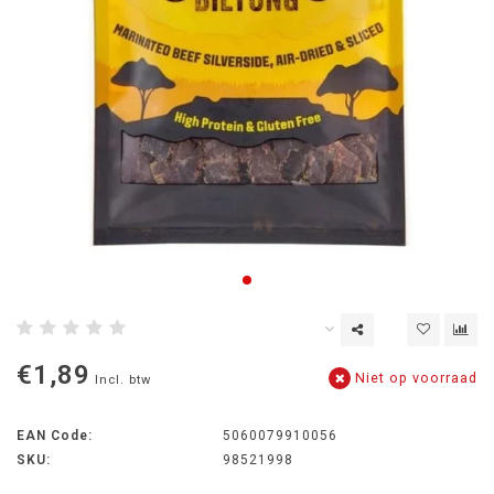
€1,89
Niet op voorraad
Incl. btw
EAN Code:
5060079910056
SKU:
98521998