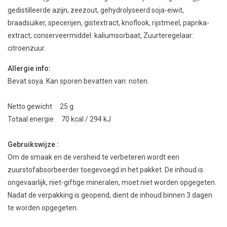
gedistilleerde azijn, zeezout, gehydrolyseerd soja-eiwit,
braadsuiker, specerijen, gistextract, knoflook, rijstmeel, paprika-
extract, conserveermiddel: kaliumsorbaat, Zuurteregelaar:
citroenzuur.
Allergie info:
Bevat soya. Kan sporen bevatten van: noten.
Netto gewicht 25 g.
Totaal energie 70 kcal / 294 kJ
Gebruikswijze :
Om
de smaak
en de versheid
te verbeteren
wordt
een
zuurstofabsorbeerder
toegevoegd in het
pakket
.
De inhoud is
ongevaarlijk, niet
-
giftige
mineralen,
moet niet worden
opgegeten
.
Nadat de verpakking is geopend, dient de inhoud binnen 3 dagen
te worden opgegeten.