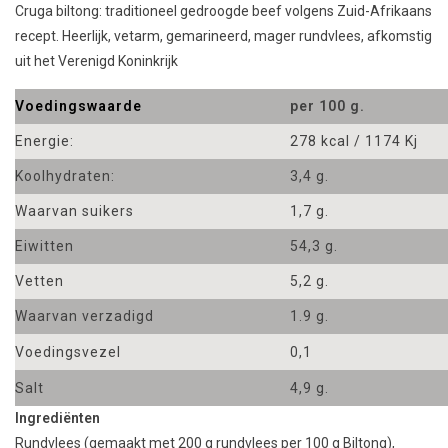
Cruga biltong: traditioneel gedroogde beef volgens Zuid-Afrikaans
recept. Heerlijk, vetarm, gemarineerd, mager rundvlees, afkomstig
uit het Verenigd Koninkrijk
Voedingswaarde
per 100 g.
Energie:
278 kcal / 1174 Kj
Koolhydraten:
3,4 g.
Waarvan suikers
1,7 g.
Eiwitten
54,3 g.
Vetten
5,2 g.
Waarvan verzadigd
1.9 g.
Voedingsvezel
0,1
Salt
4,9 g.
Ingrediënten
Rundvlees (gemaakt met 200 g rundvlees per 100 g Biltong),