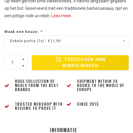
Op eiken gerookt Brits varkensvlees, 's nachts langzaam gegaard
op het bot. Geserveerd met een traditionele barbecuesaus, rijst en
een pittige rode ui-relish.
Lees meer..
Maak een keuze:
*
Enkele portie (1x) - €11,95
TOEVOEGEN AAN
WINKELWAGEN
HUGE COLLECTION OF
SHIPMENT WITHIN 24
MEALS FROM THE BEST
HOURS TO THE WHOLE OF
BRANDS
EUROPE
TRUSTED WEBSHOP WITH
SINCE 2013
REVIEWS TO PROVE IT
INFORMATIE