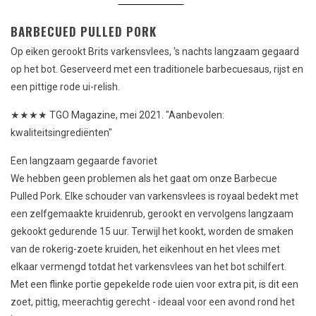
BARBECUED PULLED PORK
Op eiken gerookt Brits varkensvlees, 's nachts langzaam gegaard
op het bot. Geserveerd met een traditionele barbecuesaus, rijst en
een pittige rode ui-relish.
★★★★ TGO Magazine, mei 2021. "Aanbevolen:
kwaliteitsingrediënten"
Een langzaam gegaarde favoriet
We hebben geen problemen als het gaat om onze Barbecue
Pulled Pork. Elke schouder van varkensvlees is royaal bedekt met
een zelfgemaakte kruidenrub, gerookt en vervolgens langzaam
gekookt gedurende 15 uur. Terwijl het kookt, worden de smaken
van de rokerig-zoete kruiden, het eikenhout en het vlees met
elkaar vermengd totdat het varkensvlees van het bot schilfert.
Met een flinke portie gepekelde rode uien voor extra pit, is dit een
zoet, pittig, meerachtig gerecht - ideaal voor een avond rond het