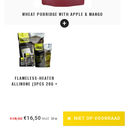
WHEAT PORRIDGE WITH APPLE & MANGO
FLAMELESS-HEATER
ALLINONE (3PCS 20G +
2PCS 50G + ZIPPER BAG)
€16,50
NIET OP VOORRAAD
€18,00
Incl. btw