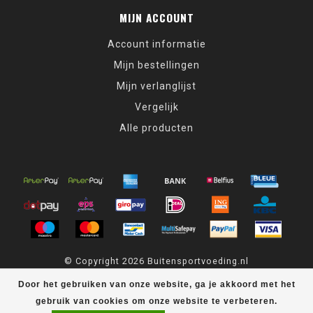
MIJN ACCOUNT
Account informatie
Mijn bestellingen
Mijn verlanglijst
Vergelijk
Alle producten
© Copyright 2026 Buitensportvoeding.nl
Door het gebruiken van onze website, ga je akkoord met het
Buitensportvoeding.nl
scores a
9,4
/
10
out of
439
klantbeoordelingen
at
Kiyoh
gebruik van cookies om onze website te verbeteren.