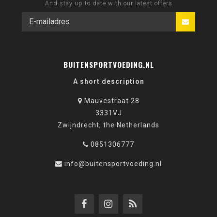
And stay up to date with our latest offers
BUITENSPORTVOEDING.NL
A short description
Mauvestraat 28
3331VJ
Zwijndrecht, the Netherlands
0851306777
info@buitensportvoeding.nl