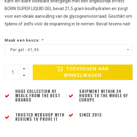
Kant-en-klare vloeibare energiegel met een ongelooflijk effect.
BORN SUPER LIQUID GEL bevat 21,5 gram koolhydraten en zorgt
voor een ideale aanvulling van de glycogeenvoorraad. Geschikt om
tijdens of zelfs vóór de inspanning in te nemen. Bevat tevens natr
Maak een keuze:
*
Per gel - €1,95
TOEVOEGEN AAN
WINKELWAGEN
HUGE COLLECTION OF
SHIPMENT WITHIN 24
MEALS FROM THE BEST
HOURS TO THE WHOLE OF
BRANDS
EUROPE
TRUSTED WEBSHOP WITH
SINCE 2013
REVIEWS TO PROVE IT