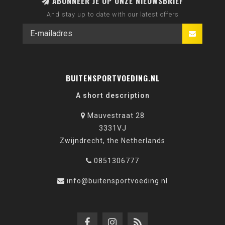
ABONNEER JE OP ONZE NIEUWSBRIEF
And stay up to date with our latest offers
BUITENSPORTVOEDING.NL
A short description
Mauvestraat 28
3331VJ
Zwijndrecht, the Netherlands
0851306777
info@buitensportvoeding.nl