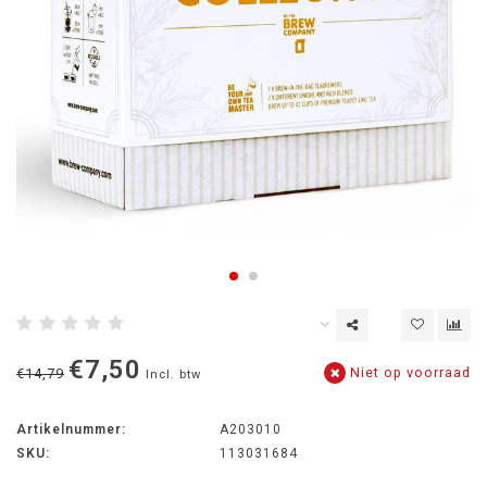
€7,50
Niet op voorraad
€14,79
Incl. btw
Artikelnummer:
A203010
SKU:
113031684