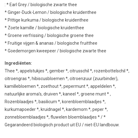
: * Earl Grey / biologische zwarte thee
* Ginger-Duck-Lemon / biologische kruidenthee
* Pittige kurkuma / biologische kruidenthee
* Zoete kamille / biologische kruidenthee
* Groene verfrissing / biologische groene thee
* Fruitige vijgen & ananas / biologische fruitthee
* Goedemorgen kweepeer / biologische zwarte thee
Ingrediënten:
Thee *, appelstukjes *, gember *, citrusschil *, rozenbottelschil *,
citroengras *, hibiscusbloemen *, citroenzuur (zuurbinder),
kamillebloemen *, zoethout *, pepermunt *, appeldelen *,
natuurlijke aroma's, druiven *, kaneel *, groene munt * ,
Rozenblaadjes *, basilicum *, korenbloemblaadjes *,
kurkumapoeder *, kruidnagel *, kardemom *, peper *,
zonnebloemblaadjes *, fluwelen bloemblaadjes * / *
Gegarandeerd biologisch product uit EU / niet-EU landbouw.