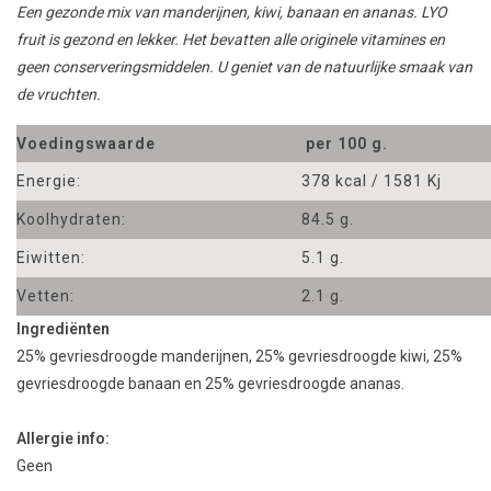
Een gezonde mix van manderijnen, kiwi, banaan en ananas. LYO
fruit is
gezond en lekker
.
Het bevatten
alle originele
vitamines
en
geen conserveringsmiddelen
.
U geniet van de natuurlijke smaak van
de
vruchten
.
Voedingswaarde
per 100 g.
Energie:
378 kcal / 1581 Kj
Koolhydraten:
84.5 g.
Eiwitten:
5.1 g.
Vetten:
2.1 g.
Ingrediënten
25% gevriesdroogde manderijnen, 25%
gevriesdroogde
kiwi, 25%
gevriesdroogde
banaan en 25% gevriesdroogde ananas.
Allergie info:
Geen