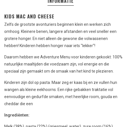
INFORMATIE
KIDS MAC AND CHEESE
Zelfs de grootste avonturiers beginnen klein en werken zich
omhoog.
Kleinere benen, langere afstanden en veel sneller een
grotere honger.
En niet alleen de gewone die volwassenen
hebben!
Kinderen hebben honger naar iets "lekker"!
Daarom hebben we Adventure Menu voor kinderen gekookt: 100%
natuurlijke maaltijden die voedzaam zijn, vol energie en die
speciaal zijn gemaakt om de smaak van het kind te plezieren.
Kinderen zijn dol op pasta.
Maar zeg er kaas bij en ze vullen hun
wangen als kleine eekhoorns.
Een rijke gebakken traktatie vol
eenvoudige en gedurfde smaken, met heerlijke room, gouda en
cheddar die een
Ingrediënten:
Melk (38%), pasta (22%) (griesmeel, water), zure room (16%)