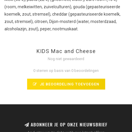
(room, melkeiwitten, zuivelculturen), gouda (gepasteuriseerde
koemelk, zout, stremsel), cheddar (gepasteuriseerde koemelk,
zout, stremsel), citroen, Dijon-mosterd (water, mosterdzaad,
alcoholazijn, zout), peper, nootmuskaat.
KIDS Mac and Cheese
Nog niet gewaardeerd
0 sterren op basis van 0 beoordelingen
JE BEOORDELING TOEVOEGEN
ABONNEER JE OP ONZE NIEUWSBRIEF