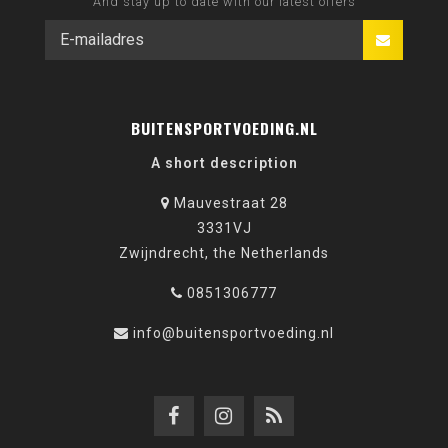
And stay up to date with our latest offers
BUITENSPORTVOEDING.NL
A short description
Mauvestraat 28
3331VJ
Zwijndrecht, the Netherlands
0851306777
info@buitensportvoeding.nl