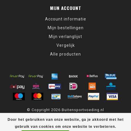
MIJN ACCOUNT
Account informatie
Mijn bestellingen
Mijn verlanglijst
Vergelijk
Alle producten
© Copyright 2026 Buitensportvoeding.nl
Door het gebruiken van onze website, ga je akkoord met het
Buitensportvoeding.nl
scores a
9,4
/
10
out of
439
klantbeoordelingen
at
Kiyoh
gebruik van cookies om onze website te verbeteren.