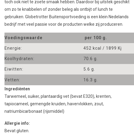
toch ook niet te zoete smaak hebben. Daardoor bij uitstek geschikt
om zo te knabbelen of zonder beleg als ontbijt of lunch te
gebruiken. Globetrotter Buitensportvoeding is een klein Nedelands
bedrijf met veel passie voor de producten welke zij produceren.
Voedingswaarde
per 100 g.
Energie:
452 kcal / 1899 Kj
Koolhydraten:
70.6 g.
Eiwitten:
5.6 g.
Vetten:
16.3 g.
Ingrediënten
Tarwemeel, suiker, plantaardig vet (bevat E320), krenten,
tapiocameel, gemengde kruiden, havervlokken, zout,
natriumbicarbonaat (rijsmiddel)
Allergie info:
Bevat gluten.