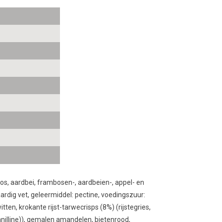
os, aardbei, frambosen-, aardbeien-, appel- en
aardig vet, geleermiddel: pectine, voedingszuur:
ten, krokante rijst-tarwecrisps (8%) (rijstegries,
anilline)), gemalen amandelen, bietenrood,