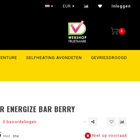
Shipment within 24 hours to the whole of Europe
EUR
Inloggen
0
VENTURE
SELFHEATING AVONDETEN
GEVRIESDROOGD
 ENERGIZE BAR BERRY
0 beoordelingen
5
Niet op voorraad
Incl. btw