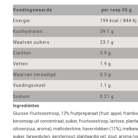
Voedingswaarde
per reep 55 g.
Energie:
199 kcal / 844 Kj
Koolhydraten:
39.1 g.
Waatvan suikers
23.1 g.
Eiwitten
5.9 g.
Vetten
1.9 g.
Waarvan verzadigd
0.3 g.
Voedingsvezel
1.1 g.
Sodium
0.21 g.
Ingrediënten
Glucose-fructosestroop, 13% fruitpreparaat (fruit: appel, frambo
kersensap uit concentraat, suiker, fructosestroop, lactose, plant
citroenzuur, aroma), maltodextrine, havervlokken (11%), melkeiwit
suiker, tarwegluten, gerstemout, plantaardig vet, zout, aroma (v