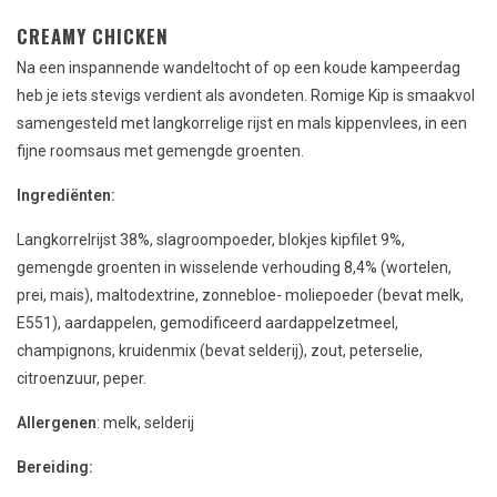
CREAMY CHICKEN
Na een inspannende wandeltocht of op een koude kampeerdag
heb je iets stevigs verdient als avondeten. Romige Kip is smaakvol
samengesteld met langkorrelige rijst en mals kippenvlees, in een
fijne roomsaus met gemengde groenten.
Ingrediënten:
Langkorrelrijst 38%, slagroompoeder, blokjes kipfilet 9%,
gemengde groenten in wisselende verhouding 8,4% (wortelen,
prei, mais), maltodextrine, zonnebloe- moliepoeder (bevat melk,
E551), aardappelen, gemodificeerd aardappelzetmeel,
champignons, kruidenmix (bevat selderij), zout, peterselie,
citroenzuur, peper.
Allergenen
: melk, selderij
Bereiding: