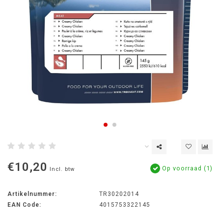
€10,20
Op voorraad (1)
Incl. btw
Artikelnummer:
TR30202014
EAN Code:
4015753322145