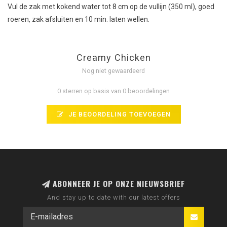
Vul de zak met kokend water tot 8 cm op de vullijn (350 ml), goed
roeren, zak afsluiten en 10 min. laten wellen.
Creamy Chicken
Nog niet gewaardeerd
0 sterren op basis van 0 beoordelingen
JE BEOORDELING TOEVOEGEN
ABONNEER JE OP ONZE NIEUWSBRIEF
And stay up to date with our latest offers