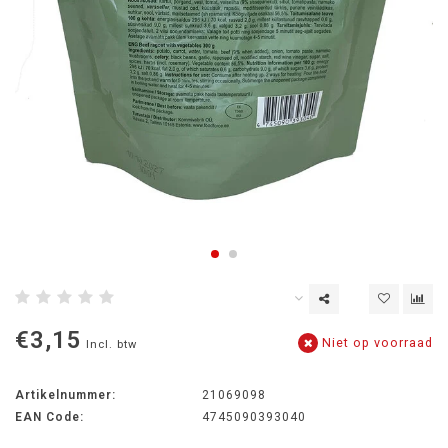
€3,15
Niet op voorraad
Incl. btw
Artikelnummer:
21069098
EAN Code:
4745090393040