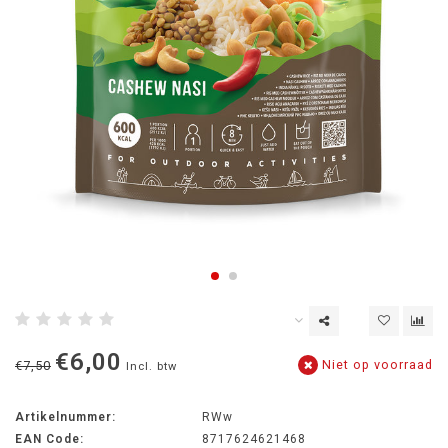
€6,00
Niet op voorraad
€7,50
Incl. btw
Artikelnummer:
RWw
EAN Code:
8717624621468