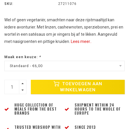
SKU:
27211076
Wel of geen vegetariër, smachten naar deze rijstmaaltijd kan
iedere avonturier. Met linzen, cashewnoten, sperziebonen, prei en
wortel in een satésaus om je vingers bij af te likken. Aangevuld
met nasigroenten en pittige kruiden.
Lees meer..
Maak een keuze:
*
Standaard - €6,00
TOEVOEGEN AAN
WINKELWAGEN
HUGE COLLECTION OF
SHIPMENT WITHIN 24
MEALS FROM THE BEST
HOURS TO THE WHOLE OF
BRANDS
EUROPE
TRUSTED WEBSHOP WITH
SINCE 2013