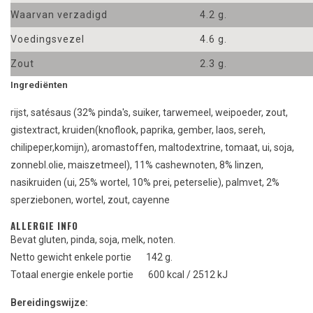
Waarvan verzadigd
4.2 g.
Voedingsvezel
4.6 g.
Zout
2.3 g.
Ingrediënten
rijst, satésaus (32% pinda's, suiker, tarwemeel, weipoeder, zout,
gistextract, kruiden(knoflook, paprika, gember, laos, sereh,
chilipeper,komijn), aromastoffen, maltodextrine, tomaat, ui, soja,
zonnebl.olie, maiszetmeel), 11% cashewnoten, 8% linzen,
nasikruiden (ui, 25% wortel, 10% prei, peterselie), palmvet, 2%
sperziebonen, wortel, zout, cayenne
ALLERGIE INFO
Bevat gluten, pinda, soja, melk, noten.
Netto gewicht enkele portie 142 g.
Totaal energie enkele portie 600 kcal / 2512 kJ
Bereidingswijze: