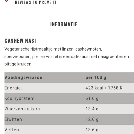
REVIEWS TO PROVE IT
INFORMATIE
CASHEW NASI
Vegetarische rijstmaaltijd met linzen, cashewnoten,
sperziebonen, prei en wortel in een satésaus met nasigroenten en
pittige kruiden.
Voedingswaarde
per 100 g.
Energie:
423 kcal / 1768 Kj
Koolhydraten:
61.6 g.
Waarvan suikers
13.4 g.
Eiwitten
12.6 g.
Vetten
13.6 g.